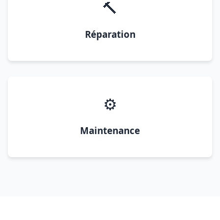
🔨
Réparation
⚙️
Maintenance