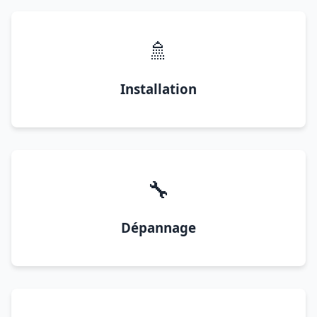
🚿
Installation
🔧
Dépannage