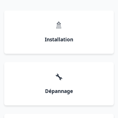
🚿
Installation
🔧
Dépannage