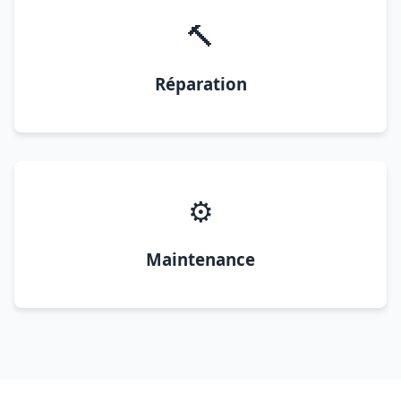
🔨
Réparation
⚙️
Maintenance