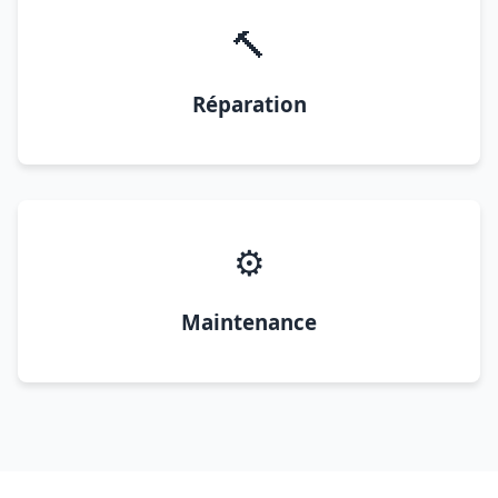
🔨
Réparation
⚙️
Maintenance