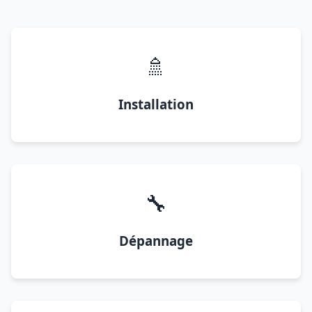
🚿
Installation
🔧
Dépannage