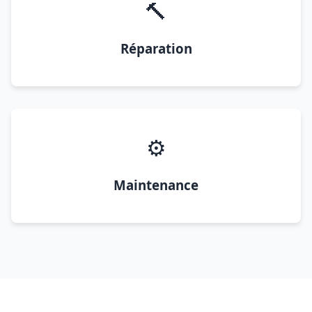
🔨
Réparation
⚙️
Maintenance