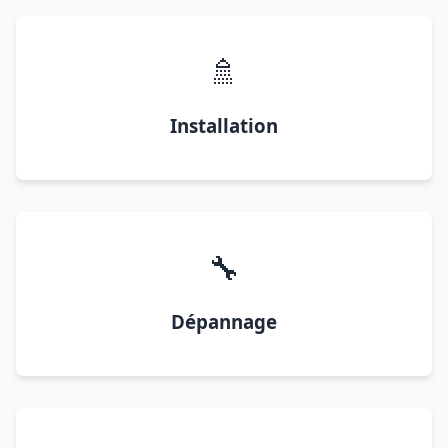
🚿
Installation
🔧
Dépannage