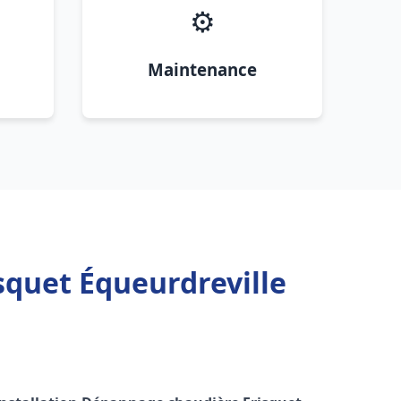
⚙️
Maintenance
squet Équeurdreville