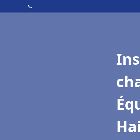
📞
In
cha
Équ
Hai