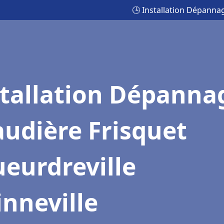
🕒 Installation Dépannag
stallation Dépanna
udière Frisquet
eurdreville
nneville