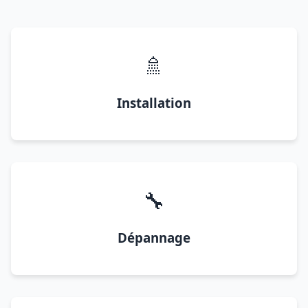
🚿
Installation
🔧
Dépannage