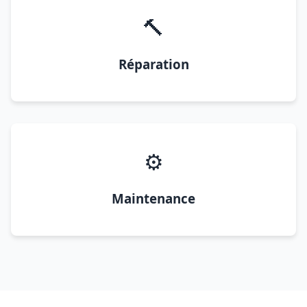
🔨
Réparation
⚙️
Maintenance