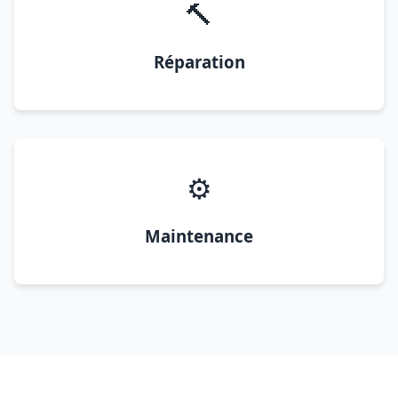
🔨
Réparation
⚙️
Maintenance