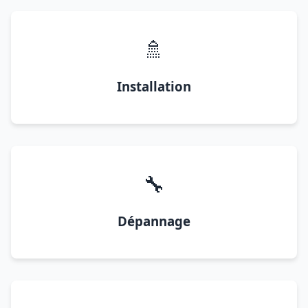
🚿
Installation
🔧
Dépannage