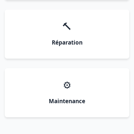
🔨
Réparation
⚙️
Maintenance