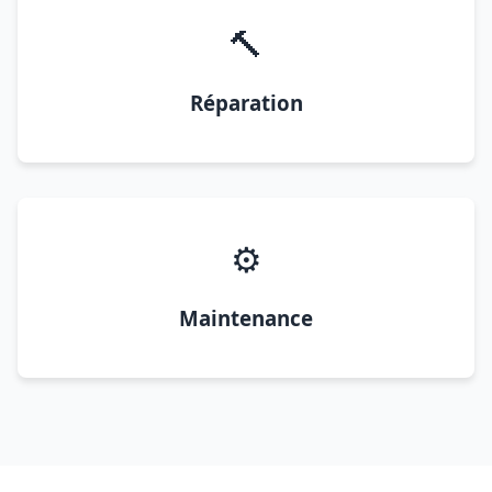
🔨
Réparation
⚙️
Maintenance