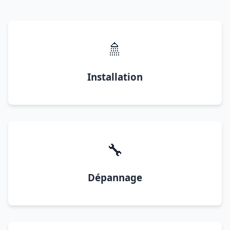
🚿
Installation
🔧
Dépannage