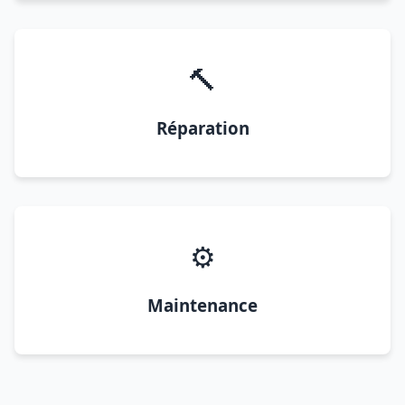
🔨
Réparation
⚙️
Maintenance