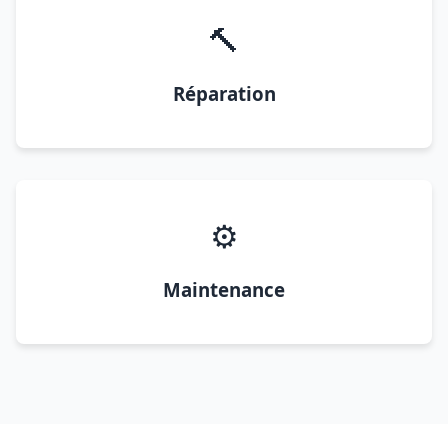
🔨
Réparation
⚙️
Maintenance