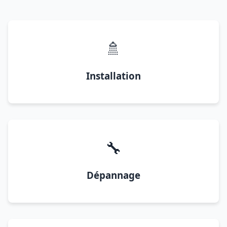
🚿
Installation
🔧
Dépannage