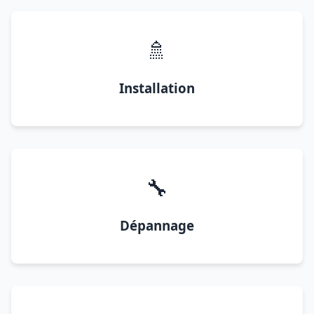
🚿
Installation
🔧
Dépannage