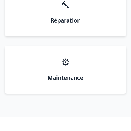
🔨
Réparation
⚙️
Maintenance