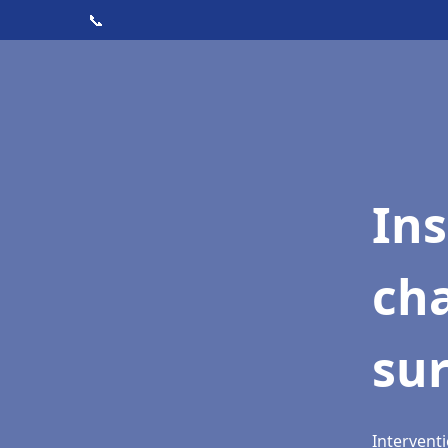
📞
In
cha
sur
Interventi