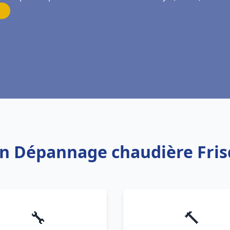
ion Dépannage chaudière Frisq
🔧
🔨