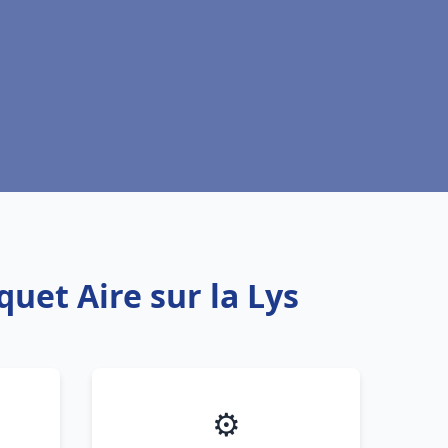
uet Aire sur la Lys
⚙️