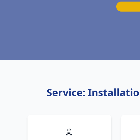
Service: Installat
🚿