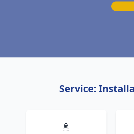
Service: Instal
🚿