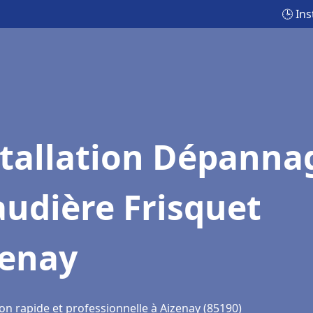
🕒 In
stallation Dépanna
udière Frisquet
zenay
on rapide et professionnelle à Aizenay (85190)