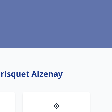
Frisquet Aizenay
⚙️