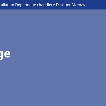
stallation Dépannage chaudière Frisquet Aizenay
ge