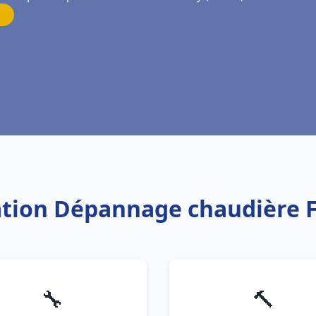
lation Dépannage chaudière 
🔧
🔨