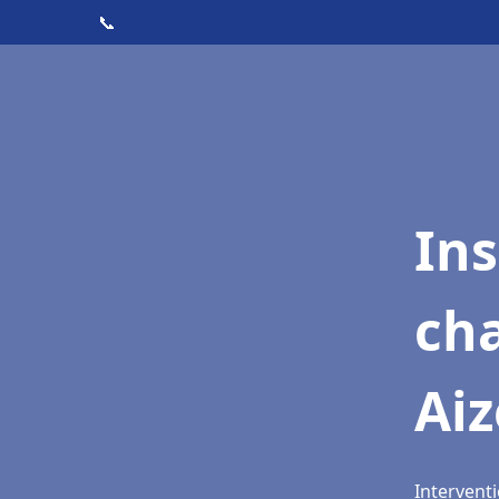
📞
In
cha
Ai
Interventi