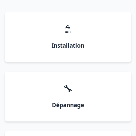
🚿
Installation
🔧
Dépannage