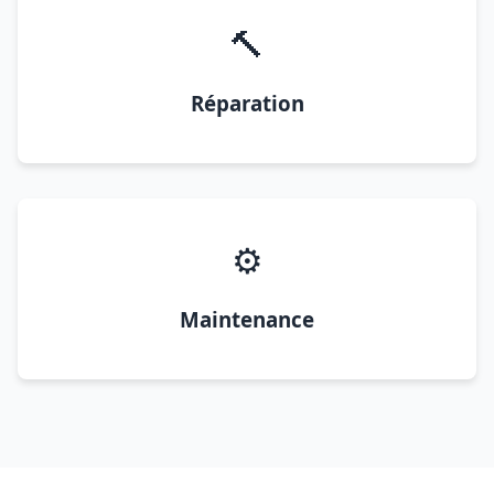
🔨
Réparation
⚙️
Maintenance