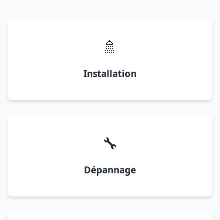
🚿
Installation
🔧
Dépannage