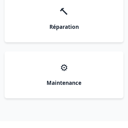
🔨
Réparation
⚙️
Maintenance