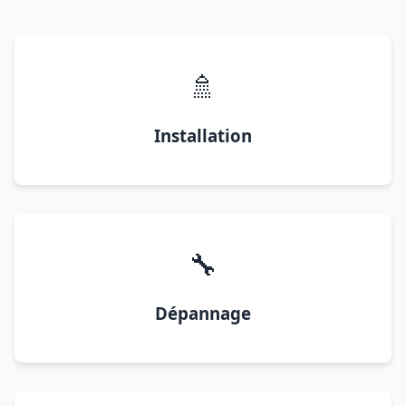
🚿
Installation
🔧
Dépannage