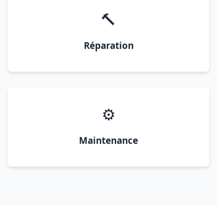
🔨
Réparation
⚙️
Maintenance