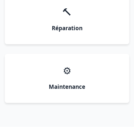
🔨
Réparation
⚙️
Maintenance