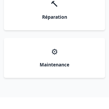
🔨
Réparation
⚙️
Maintenance