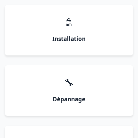
🚿
Installation
🔧
Dépannage