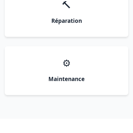
🔨
Réparation
⚙️
Maintenance