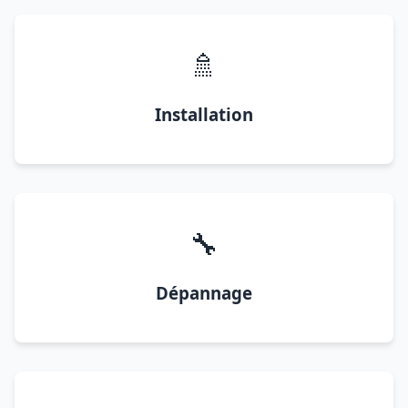
🚿
Installation
🔧
Dépannage