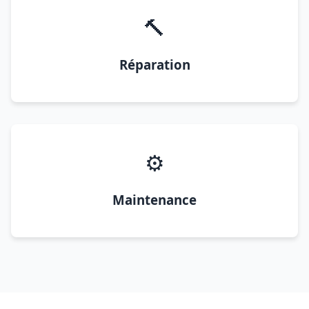
🔨
Réparation
⚙️
Maintenance