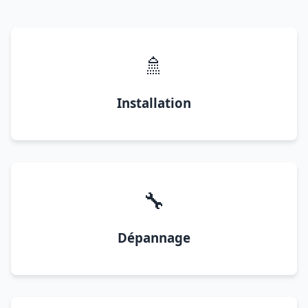
🚿
Installation
🔧
Dépannage