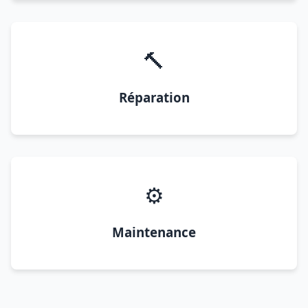
🔨
Réparation
⚙️
Maintenance