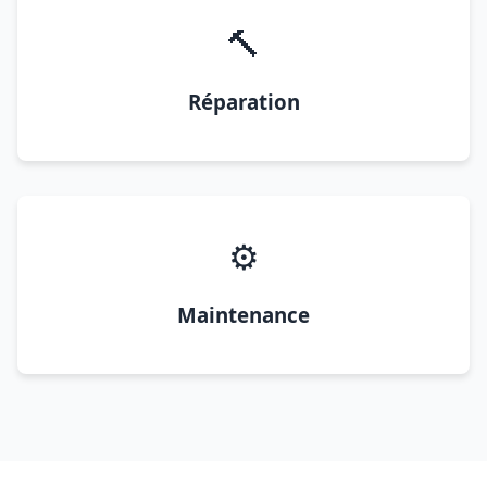
🔨
Réparation
⚙️
Maintenance