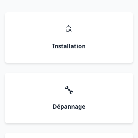
🚿
Installation
🔧
Dépannage