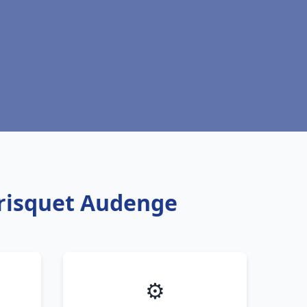
Frisquet Audenge
⚙️