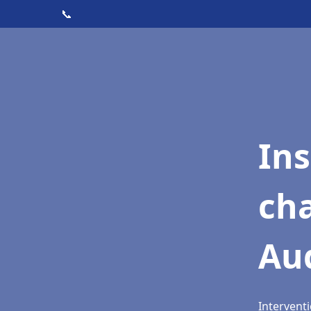
📞
In
cha
Au
Intervent