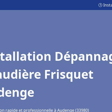
🕒 Ins
stallation Dépanna
udière Frisquet
denge
ion rapide et professionnelle à Audenge (33980)