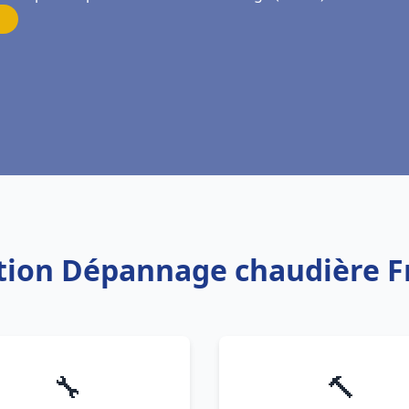
lation Dépannage chaudière 
🔧
🔨