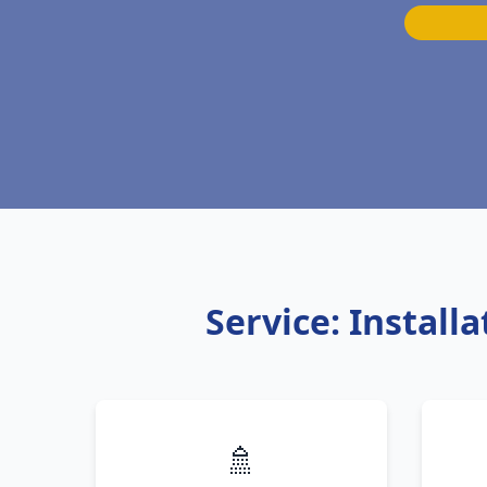
Service: Instal
🚿