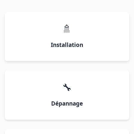
🚿
Installation
🔧
Dépannage