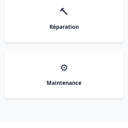
🔨
Réparation
⚙️
Maintenance