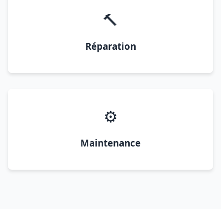
🔨
Réparation
⚙️
Maintenance