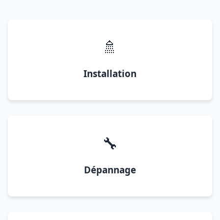
🚿
Installation
🔧
Dépannage