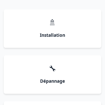
🚿
Installation
🔧
Dépannage