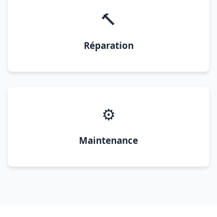
🔨
Réparation
⚙️
Maintenance