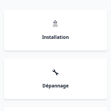
🚿
Installation
🔧
Dépannage