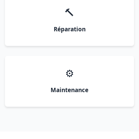
🔨
Réparation
⚙️
Maintenance