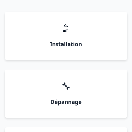
🚿
Installation
🔧
Dépannage