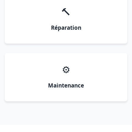
🔨
Réparation
⚙️
Maintenance