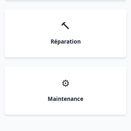
🔨
Réparation
⚙️
Maintenance