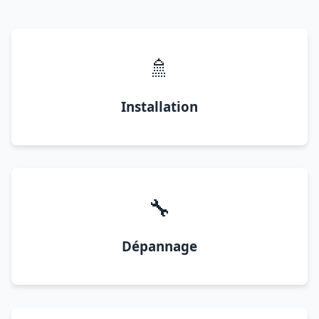
🚿
Installation
🔧
Dépannage