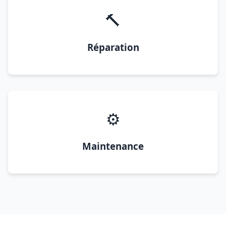
🔨
Réparation
⚙️
Maintenance