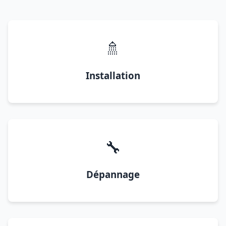
🚿
Installation
🔧
Dépannage