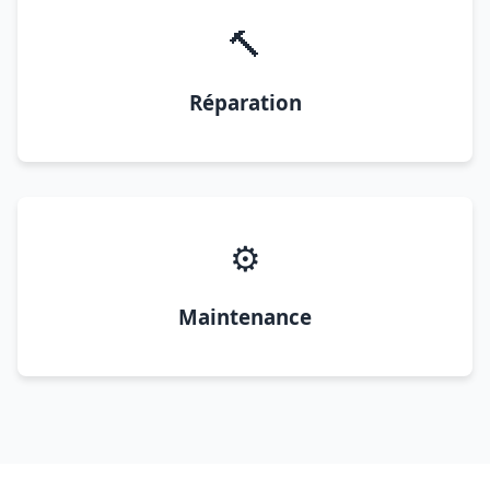
🔨
Réparation
⚙️
Maintenance