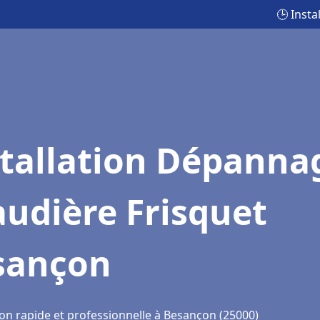
🕒 Inst
stallation Dépanna
udière Frisquet
sançon
ion rapide et professionnelle à Besançon (25000)