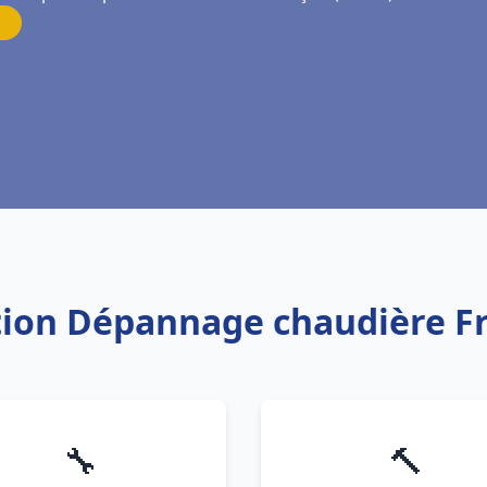
lation Dépannage chaudière F
🔧
🔨