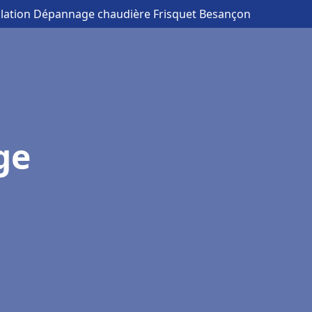
allation Dépannage chaudière Frisquet Besançon
ge