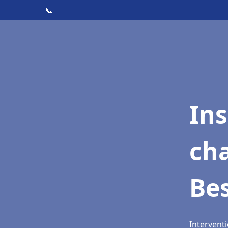
📞
In
cha
Be
Intervent