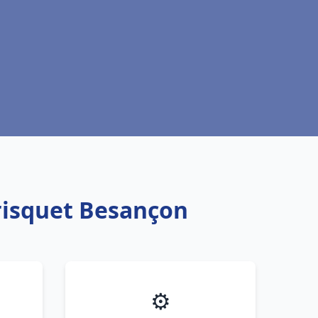
risquet Besançon
⚙️