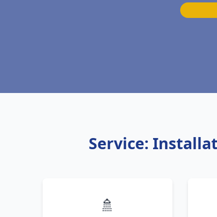
Service: Instal
🚿