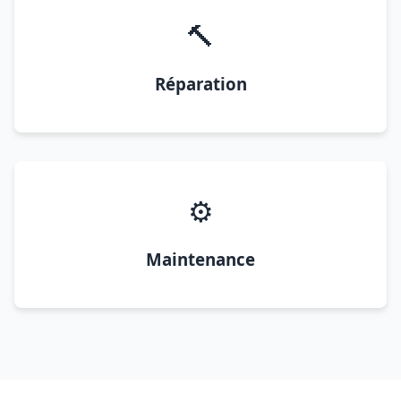
🔨
Réparation
⚙️
Maintenance