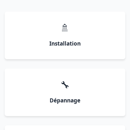
🚿
Installation
🔧
Dépannage