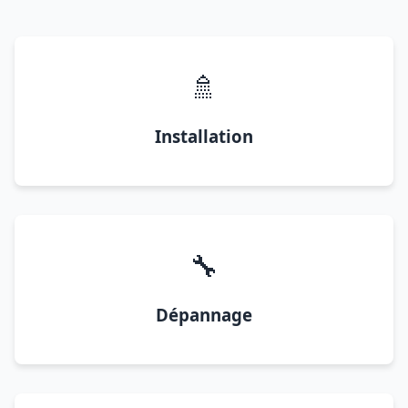
🚿
Installation
🔧
Dépannage