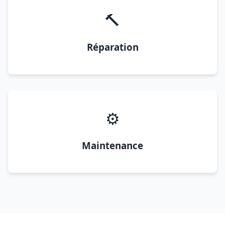
🔨
Réparation
⚙️
Maintenance