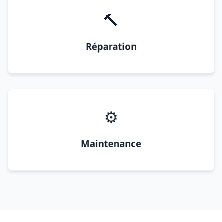
🔨
Réparation
⚙️
Maintenance