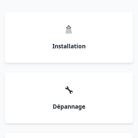
🚿
Installation
🔧
Dépannage