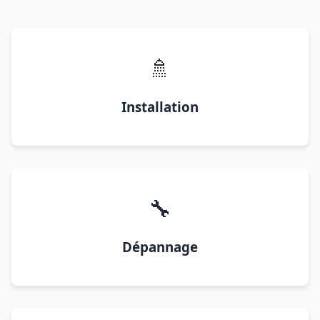
🚿
Installation
🔧
Dépannage