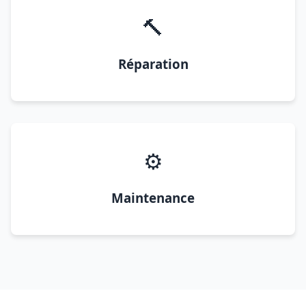
🔨
Réparation
⚙️
Maintenance