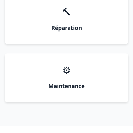
🔨
Réparation
⚙️
Maintenance