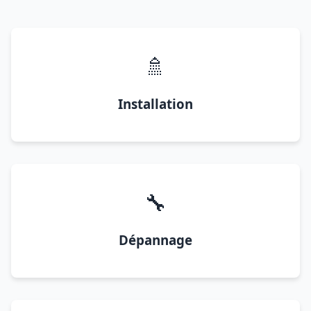
🚿
Installation
🔧
Dépannage