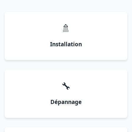
🚿
Installation
🔧
Dépannage