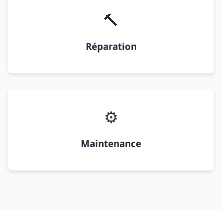
🔨
Réparation
⚙️
Maintenance