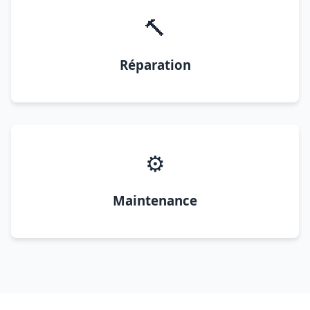
🔨
Réparation
⚙️
Maintenance