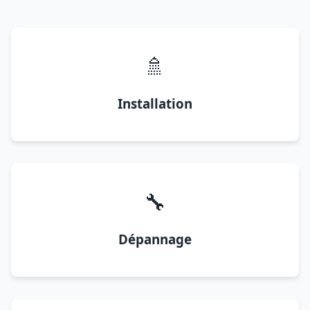
🚿
Installation
🔧
Dépannage