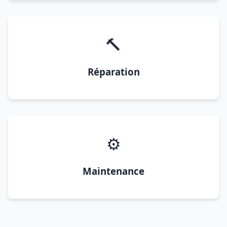
🔨
Réparation
⚙️
Maintenance