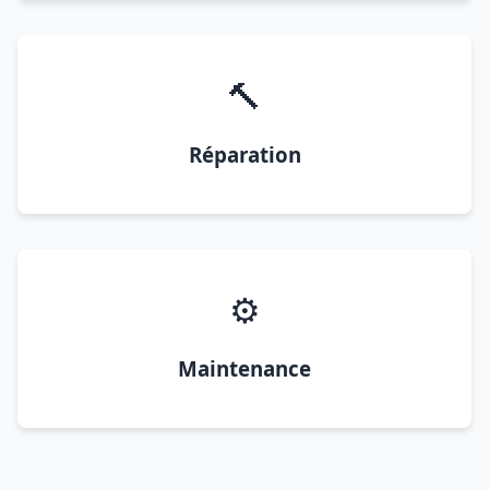
🔨
Réparation
⚙️
Maintenance