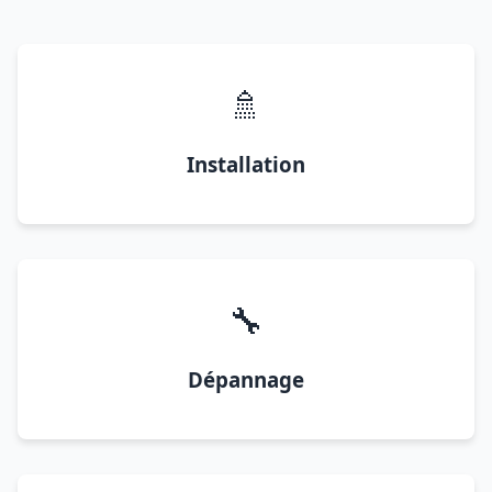
🚿
Installation
🔧
Dépannage