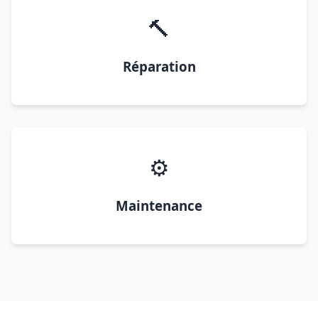
🔨
Réparation
⚙️
Maintenance