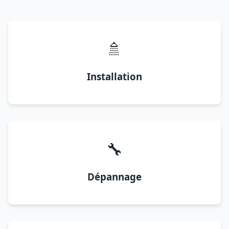
🚿
Installation
🔧
Dépannage