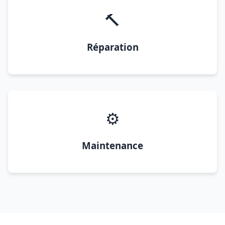
🔨
Réparation
⚙️
Maintenance