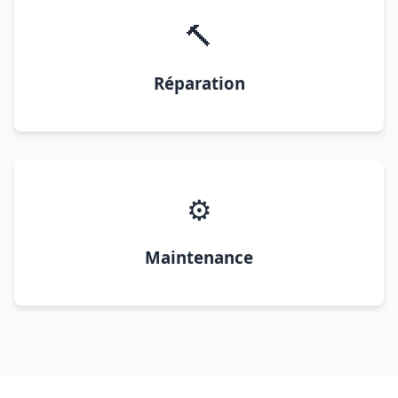
🔨
Réparation
⚙️
Maintenance