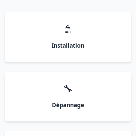
🚿
Installation
🔧
Dépannage