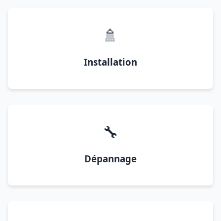
🚿
Installation
🔧
Dépannage