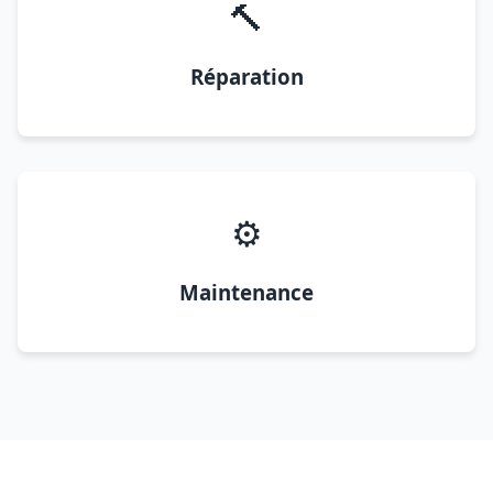
🔨
Réparation
⚙️
Maintenance