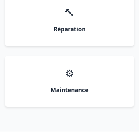
🔨
Réparation
⚙️
Maintenance