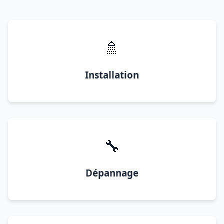
🚿
Installation
🔧
Dépannage