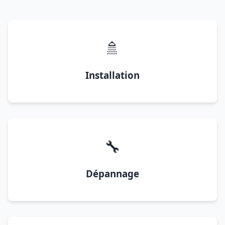
🚿
Installation
🔧
Dépannage