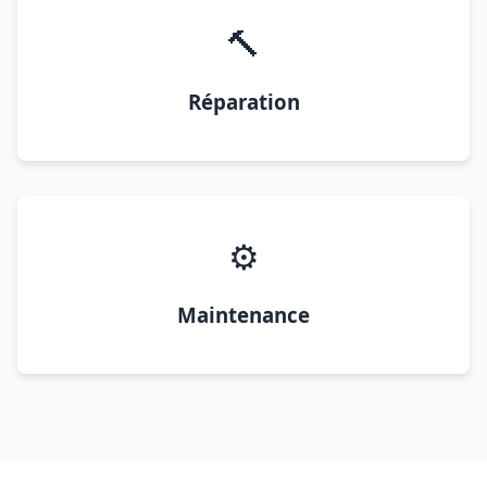
🔨
Réparation
⚙️
Maintenance