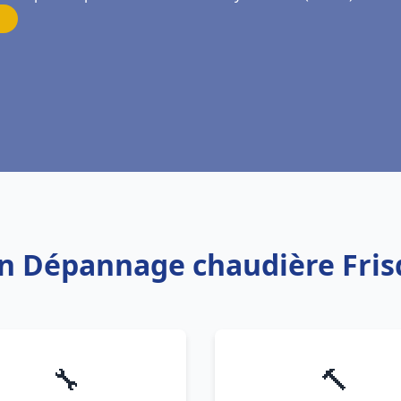
ion Dépannage chaudière Fris
🔧
🔨