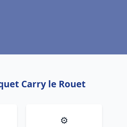
quet Carry le Rouet
⚙️