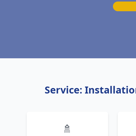
Service: Installat
🚿