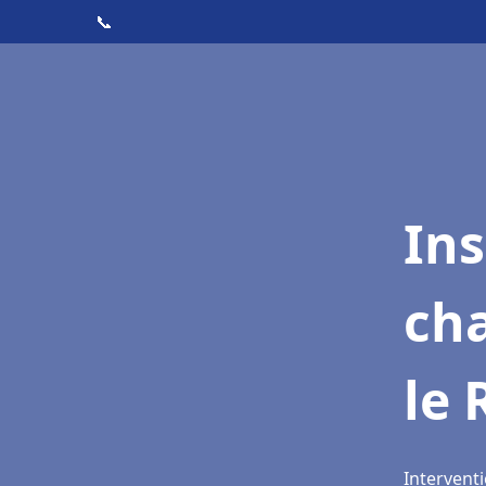
📞
In
cha
le 
Interventi