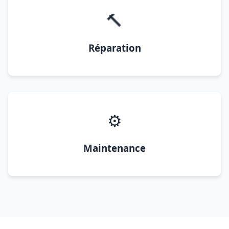
🔨
Réparation
⚙️
Maintenance