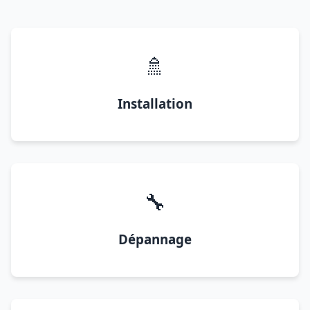
🚿
Installation
🔧
Dépannage